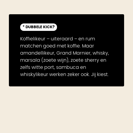
* DUBBELE KICK?
Koffielikeur – uiteraard – en rum
matchen goed met koffie. Maar
amandellikeur, Grand Marnier, whisky,
marsala (zoete wijn), zoete sherry en
zelfs witte port, sambuca en
whiskylikeur werken zeker ook. Jij kiest.
Segafredo Casa Speciale
bonen