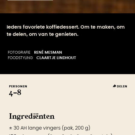
Ieders favoriete koffiedessert. Om te maken, om
te delen, om van te genieten.
FOTOGRAFIE
RENÉ MESMAN
FOODSTYLING
CLAARTJE LINDHOUT
PERSONEN
DELEN
4-8
Ingrediënten
± 30 AH lange vingers (pak, 200 g)